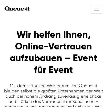
Produkt
Wir helfen Ihnen,
Lösungen
Online-Vertrauen
Produktübersicht
Wie funktioniert Queue-it
Preisgestaltung
aufzubauen – Event
Integrations
Produkt-Drops
User experience
für Event
Online-Ticketverkauf
Ressourcen
Bot schutz
Öffentliche Anmeldungen
Traffic control einblicke
Kursregistrierungen
Invite-only
Visitor Engagement
Mit dem virtuellen Warteraum von Queue-it
Sicherheit & Datenschutz
bleiben selbst die größten Unternehmen der Welt
Warteraum galerie
auch bei hohem Andrang zuverlässig erreichbar
und stärken das Vertrauen ihrer Kund:innen –
Ecommerce
durch ein faires, transparentes und reibungsloses