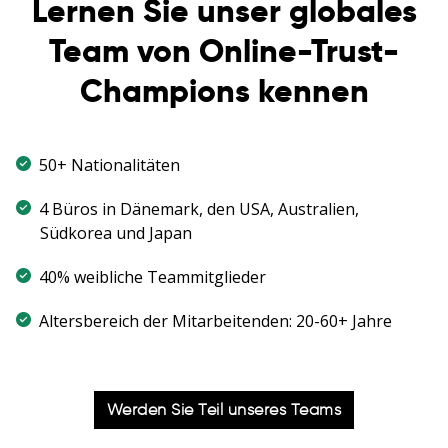
Lernen Sie unser globales
Deutsch
Team von Online-Trust-
日本語
Champions kennen
한국어
50+ Nationalitäten
4 Büros in Dänemark, den USA, Australien,
Südkorea und Japan
40% weibliche Teammitglieder
Altersbereich der Mitarbeitenden: 20-60+ Jahre
Werden Sie Teil unseres Teams