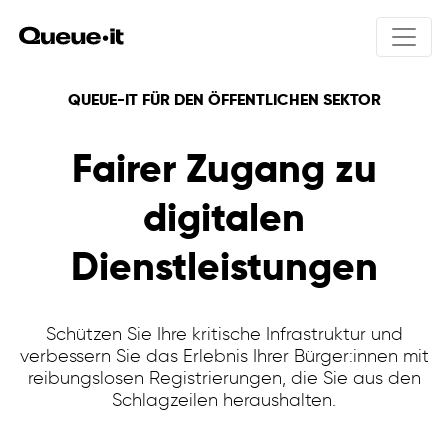
QUEUE-IT FÜR DEN ÖFFENTLICHEN SEKTOR
Produkt
Fairer Zugang zu
Lösungen
Produktübersicht
digitalen
Wie funktioniert Queue-it
Preisgestaltung
Integrations
Dienstleistungen
Produkt-Drops
User experience
Online-Ticketverkauf
Ressourcen
Bot schutz
Öffentliche Anmeldungen
Traffic control einblicke
Kursregistrierungen
Schützen Sie Ihre kritische Infrastruktur und
Invite-only
Visitor Engagement
verbessern Sie das Erlebnis Ihrer Bürger:innen mit
Sicherheit & Datenschutz
reibungslosen Registrierungen, die Sie aus den
Warteraum galerie
Schlagzeilen heraushalten.
Ecommerce