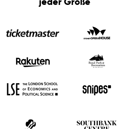
jeder Größe
English
Español
Deutsch
日本語
한국어