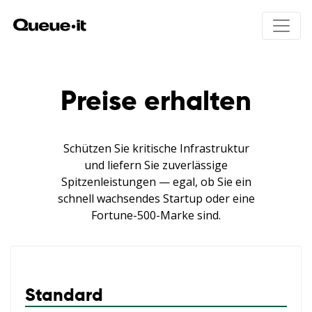
Produkt
Preise erhalten
Lösungen
Produktübersicht
Schützen Sie kritische Infrastruktur
Wie funktioniert Queue-it
Preisgestaltung
und liefern Sie zuverlässige
Integrations
Produkt-Drops
Spitzenleistungen — egal, ob Sie ein
User experience
Online-Ticketverkauf
Ressourcen
schnell wachsendes Startup oder eine
Bot schutz
Öffentliche Anmeldungen
Fortune-500-Marke sind.
Traffic control einblicke
Kursregistrierungen
Invite-only
Visitor Engagement
Sicherheit & Datenschutz
Warteraum galerie
Standard
Ecommerce