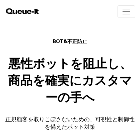
製品
BOT&不正防止
導入エリア
悪性ボットを阻止し、
製品概要
招待制待合室
料金
商品を確実にカスタマ
Queue-itの仕組み
Eコマース
ユーザー体験
チケット販売
リソース
ーの手へ
ボット・不正対策
公共部門
モニタリングとレポート
教育機関
実装方法(英語)
金融機関
技術者向けページ(英語)
ビジター・エンゲージメント
正規顧客を取りこぼさないための、可視性と制御性
ホワイトペーパー
を備えたボット対策
ウェビナー(英語)
待合室ギャラリー
Queue-itの特徴