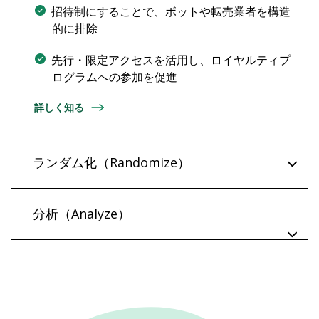
招待制にすることで、ボットや転売業者を構造
的に排除
先行・限定アクセスを活用し、ロイヤルティプ
ログラムへの参加を促進
詳しく知る
ランダム化（Randomize）
事前来訪者をランダムに並べ替え、高速ボット
分析（Analyze）
による先取りを無効化
カウントダウン付きの待機ページでサイトを保
トラフィックの「量」だけでなく「質」を把握
護しつつ期待感を醸成
できる詳細な分析
正規ユーザーに対して公平で透明性のあるアク
信頼できるサーバーサイドデータによる深掘り
セスを提供