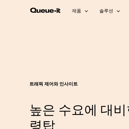
제품
솔루션
제품 개요
E커머스
개발자 페이지 (영어)
Queue-it의 원리
백서 (영어)
봇 및 악용 방지
교육
제품 업데이트 (영어)
트래픽 제어와 인사이
트래픽 제어와 인사이트
높은 수요에 대비
령탑