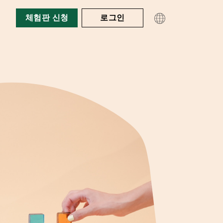
체험판 신청
로그인
제품
솔루션
book & 가이드 (영어)
고객의 리뷰 (영어)
비디오 (영어)
제품 개요
요금
Queue-it의 원리
E커머스
사용자 경험
리소스
티케팅
봇 및 악용 방지
공공 부문
트래픽 제어와 인사이트
교육
개발자 페이지 (영어)
금융 서비스
백서 (영어)
개요
통신
대기실 갤러리 (영어)
고객의 리뷰 (영어)