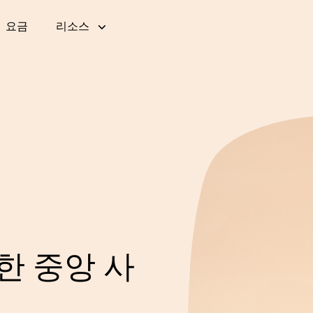
요금
리소스
티케팅
대기실 갤러리 (영어)
사용자 경험
블로그 (영어)
개요
공공 부문
E
트
금융 서비스
통신
한 중앙 사