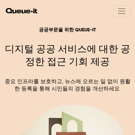
공공부문을 위한 QUEUE-IT
제품
디지털 공공 서비스에 대한 공
솔루션
정한 접근 기회 제공
제품 개요
Queue-it의 원리
요금
사용자 경험
E커머스
중요 인프라를 보호하고, 뉴스에 오르는 일 없이 원활
봇 및 악용 방지
티케팅
리소스
한 등록을 통해 시민들의 경험을 개선하세요.
트래픽 제어와 인사이트
공공 부문
교육
금융 서비스
개발자 페이지 (영어)
개요
통신
백서 (영어)
고객의 리뷰 (영어)
대기실 갤러리 (영어)
제품 업데이트 (영어)